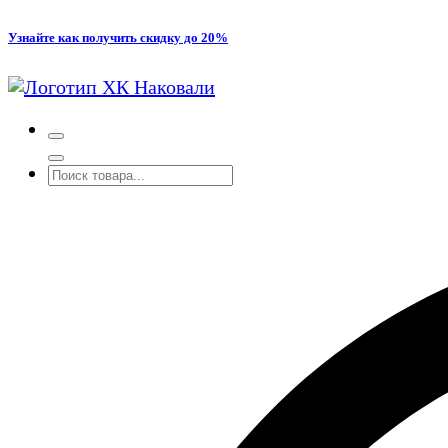
Перейти
Узнайте как получить скидку до 20%
к
содержимому
Производство кованых и сварных изделий под заказ