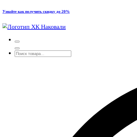
Перейти
Узнайте как получить скидку до 20%
к
содержимому
Производство кованых и сварных изделий под заказ