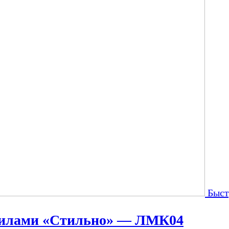
Быст
ерилами «Стильно» — ЛМК04