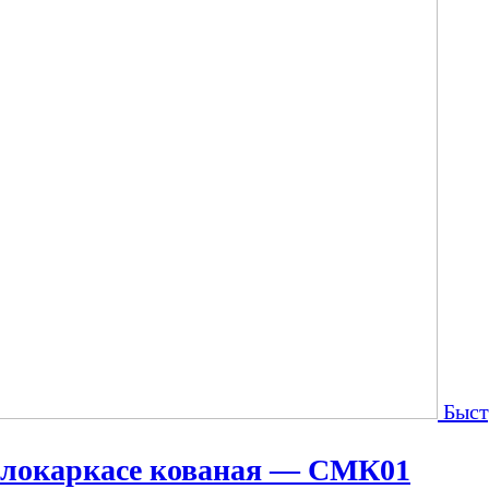
Быст
ллокаркасе кованая — СМК01