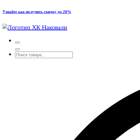
Перейти
Узнайте как получить скидку до 20%
к
содержимому
Производство кованых и сварных изделий под заказ