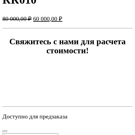
Первоначальная
Текущая
80 000,00
₽
60 000,00
₽
цена
цена:
составляла
60
80
000,00 ₽.
Свяжитесь с нами для расчета
000,00 ₽.
стоимости!
Доступно для предзаказа