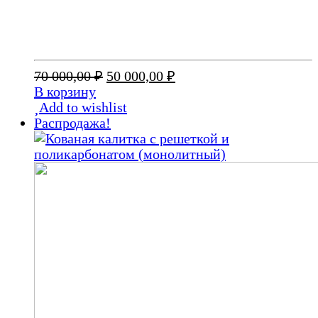
Первоначальная
Текущая
70 000,00
₽
50 000,00
₽
цена
цена:
В корзину
составляла
50
Add to wishlist
70
000,00 ₽.
Распродажа!
000,00 ₽.