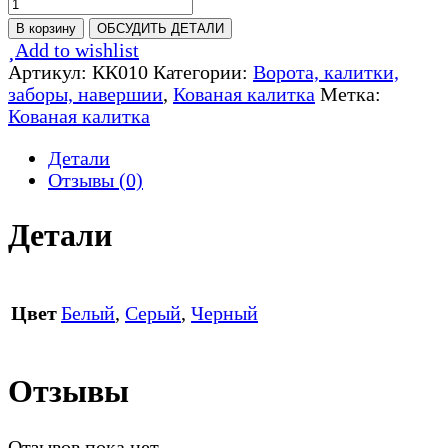
Количество
товара
В корзину
ОБСУДИТЬ ДЕТАЛИ
Кованая
Add to wishlist
калитка
Артикул:
КК010
Категории:
Ворота, калитки,
-
заборы, навершии
,
Кованая калитка
Метка:
КК010
Кованая калитка
Детали
Отзывы (0)
Детали
Цвет
Белый
,
Серый
,
Черный
Отзывы
Отзывов пока нет.