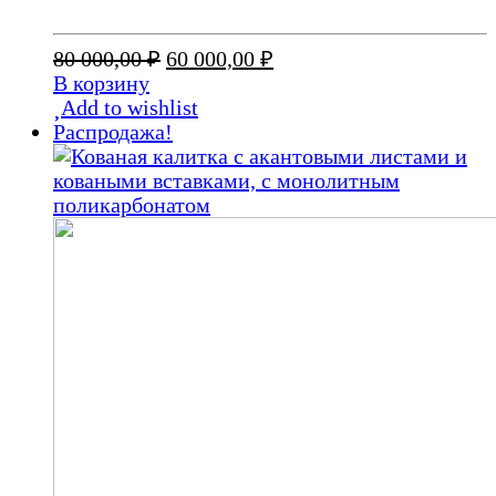
Первоначальная
Текущая
80 000,00
₽
60 000,00
₽
цена
цена:
В корзину
составляла
60
Add to wishlist
80
000,00 ₽.
Распродажа!
000,00 ₽.