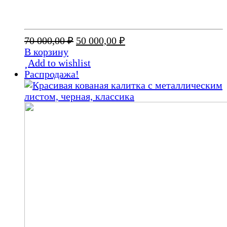
Первоначальная
Текущая
70 000,00
₽
50 000,00
₽
цена
цена:
В корзину
составляла
50
Add to wishlist
70
000,00 ₽.
Распродажа!
000,00 ₽.