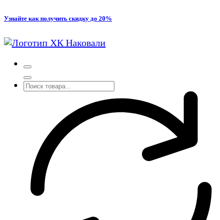
Перейти
Узнайте как получить скидку до 20%
к
содержимому
Производство кованых и сварных изделий под заказ