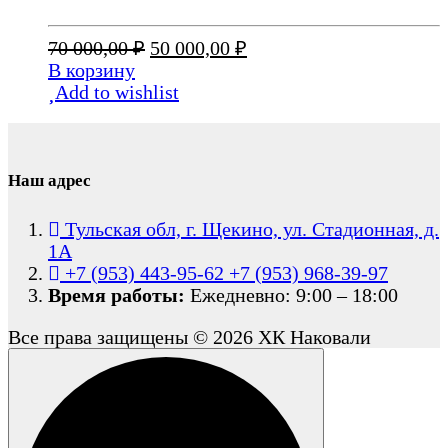
Первоначальная
Текущая
70 000,00
₽
50 000,00
₽
цена
цена:
В корзину
составляла
50
Add to wishlist
70
000,00 ₽.
000,00 ₽.
Наш адрес
Тульская обл, г. Щекино, ул. Стадионная, д.
1А
+7 (953) 443-95-62
+7 (953) 968-39-97
Время работы:
Ежедневно: 9:00 – 18:00
Все права защищены © 2026 ХК Наковали