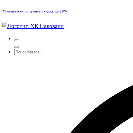
Перейти
Узнайте как получить скидку до 20%
к
содержимому
Производство кованых и сварных изделий под заказ