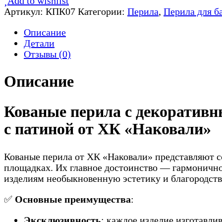
Add to wishlist
перила
Артикул:
КПК07
Категории:
Перила
,
Перила для б
для
крыльца
Описание
КПК07
Детали
Отзывы (0)
Описание
Кованые перила с декоратив
с патиной от ХК «Наковали»
Кованые перила от ХК «Наковали» представляют с
площадках. Их главное достоинство — гармоничное
изделиям необыкновенную эстетику и благородств
✅
Основные преимущества
:
Эксклюзивность
: каждое изделие изготавли