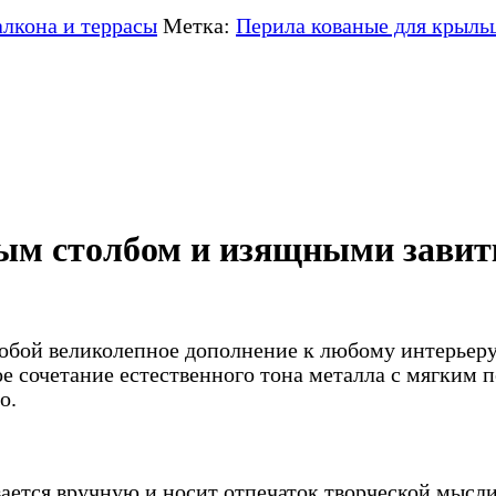
алкона и террасы
Метка:
Перила кованые для крыль
ным столбом и изящными завит
обой великолепное дополнение к любому интерьеру 
 сочетание естественного тона металла с мягким 
о.
вается вручную и носит отпечаток творческой мысли