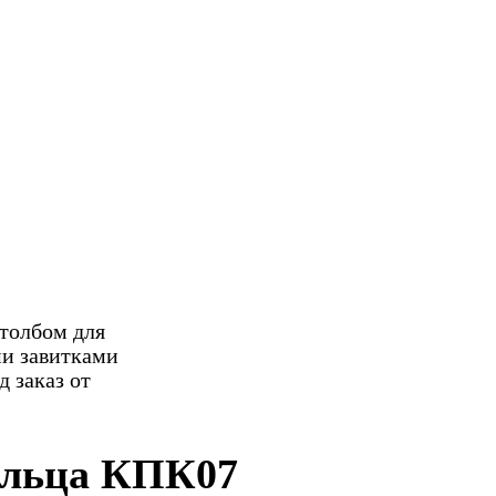
ыльца КПК07