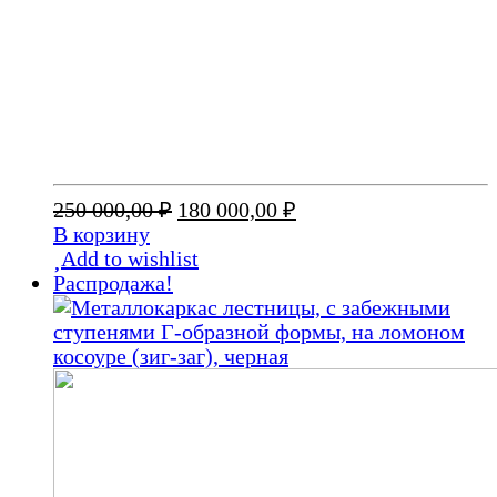
Первоначальная
Текущая
250 000,00
₽
180 000,00
₽
цена
цена:
В корзину
составляла
180
Add to wishlist
250
000,00 ₽.
Распродажа!
000,00 ₽.