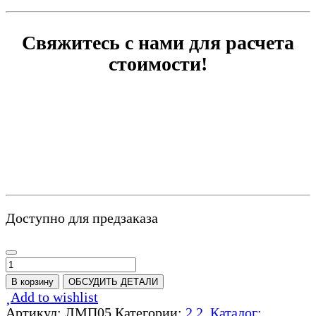
цена
цена:
составляла
180
240
000,00 ₽.
Свяжитесь с нами для расчета
000,00 ₽.
стоимости!
Доступно для предзаказа
Количество
товара
В корзину
ОБСУДИТЬ ДЕТАЛИ
Лестница
Add to wishlist
на
Артикул:
ЛМП05
Категории:
2.2. Каталог: