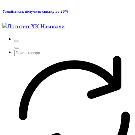
Перейти
Узнайте как получить скидку до 20%
к
содержимому
Производство кованых и сварных изделий под заказ