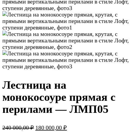
Лестница на
монокосоуре прямая с
перилами — ЛМП05
Первоначальная
Текущая
240 000,00
₽
180 000,00
₽