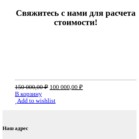
Свяжитесь с нами для расчета
стоимости!
Первоначальная
Текущая
150 000,00
₽
100 000,00
₽
цена
цена:
В корзину
составляла
100
Add to wishlist
150
000,00 ₽.
000,00 ₽.
Наш адрес