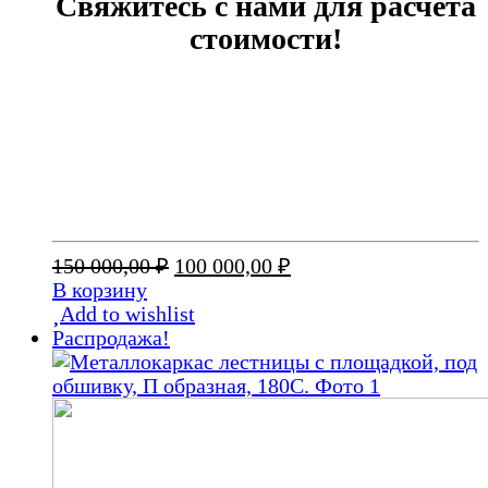
Свяжитесь с нами для расчета
стоимости!
Первоначальная
Текущая
150 000,00
₽
100 000,00
₽
цена
цена:
В корзину
составляла
100
Add to wishlist
150
000,00 ₽.
Распродажа!
000,00 ₽.