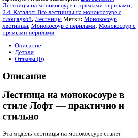
монокосоуре
Лестницы на монокосоуре с прямыми перилами
,
прямая
2.4. Каталог: Все лестницы на монокосоуре с
с
площадкой
,
Лестницы
Метки:
Монокосоур
перилами
лестницы
,
Монокосоур с перилами
,
Монокосоур с
-
прямыми перилами
ЛМП05
Описание
Детали
Отзывы (0)
Описание
Лестница на монокосоуре в
стиле Лофт — практично и
стильно
Эта модель лестницы на монокосоуре станет