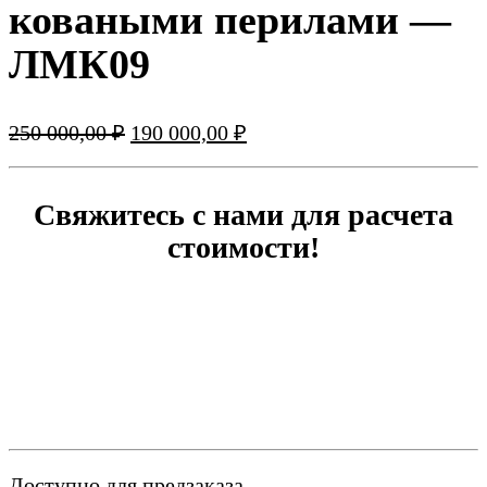
коваными перилами —
ЛМК09
Первоначальная
Текущая
250 000,00
₽
190 000,00
₽
цена
цена:
составляла
190
250
000,00 ₽.
Свяжитесь с нами для расчета
000,00 ₽.
стоимости!
Доступно для предзаказа