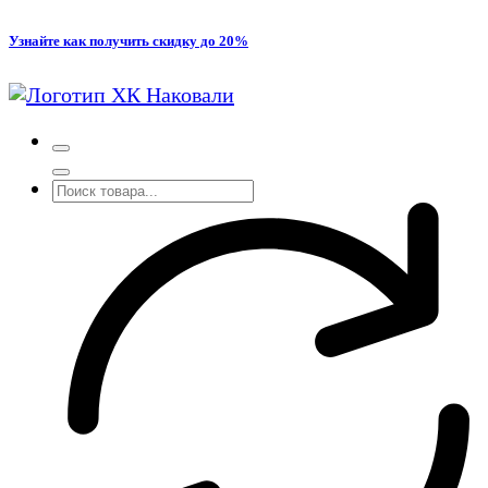
Перейти
Узнайте как получить скидку до 20%
к
содержимому
Производство кованых и сварных изделий под заказ