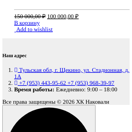
Первоначальная
Текущая
150 000,00
₽
100 000,00
₽
цена
цена:
В корзину
составляла
100
Add to wishlist
150
000,00 ₽.
000,00 ₽.
Наш адрес
Тульская обл, г. Щекино, ул. Стадионная, д.
1А
+7 (953) 443-95-62
+7 (953) 968-39-97
Время работы:
Ежедневно: 9:00 – 18:00
Все права защищены © 2026 ХК Наковали