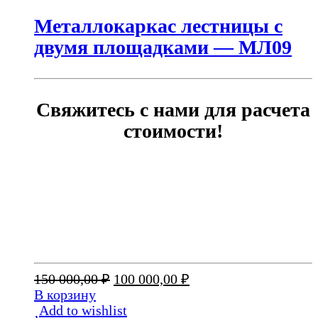
Металлокаркас лестницы с
двумя площадками — МЛ09
Свяжитесь с нами для расчета
стоимости!
Первоначальная
Текущая
150 000,00
₽
100 000,00
₽
цена
цена:
В корзину
составляла
100
Add to wishlist