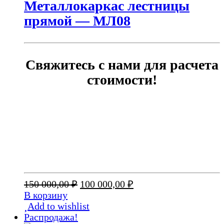
Металлокаркас лестницы
прямой — МЛ08
Свяжитесь с нами для расчета
стоимости!
Первоначальная
Текущая
150 000,00
₽
100 000,00
₽
цена
цена:
В корзину
составляла
100
Add to wishlist
150
000,00 ₽.
Распродажа!