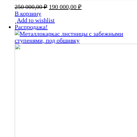
Первоначальная
Текущая
250 000,00
₽
190 000,00
₽
цена
цена:
В корзину
составляла
190
Add to wishlist
250
000,00 ₽.
Распродажа!
000,00 ₽.