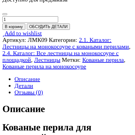
Количество
товара
В корзину
ОБСУДИТЬ ДЕТАЛИ
Лестница
Add to wishlist
на
Артикул:
ЛМК09
Категории:
2.1. Каталог:
монокосоуре
Лестницы на монокосоуре с коваными перилами
,
с
2.4. Каталог: Все лестницы на монокосоуре с
коваными
площадкой
,
Лестницы
Метки:
Кованые перила
,
перилами
Кованые перила на монокосоуре
-
ЛМК09
Описание
Детали
Отзывы (0)
Описание
Кованые перила для