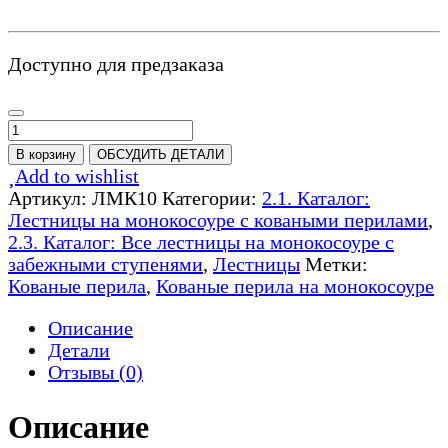
Доступно для предзаказа
Количество
товара
В корзину
ОБСУДИТЬ ДЕТАЛИ
Лестница
Add to wishlist
на
Артикул:
ЛМК10
Категории:
2.1. Каталог:
монокосоуре
Лестницы на монокосоуре с коваными перилами
,
с
2.3. Каталог: Все лестницы на монокосоуре с
коваными
забежными ступенями
,
Лестницы
Метки:
перилами
Кованые перила
,
Кованые перила на монокосоуре
-
ЛМК10
Описание
Детали
Отзывы (0)
Описание