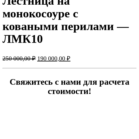
Лестница на
монокосоуре с
коваными перилами —
ЛМК10
Первоначальная
Текущая
250 000,00
₽
190 000,00
₽
цена
цена:
составляла
190
250
000,00 ₽.
Свяжитесь с нами для расчета
000,00 ₽.
стоимости!