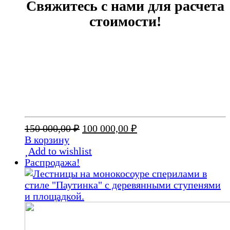
Свяжитесь с нами для расчета
стоимости!
Первоначальная
Текущая
150 000,00
₽
100 000,00
₽
цена
цена:
В корзину
составляла
100
Add to wishlist
150
000,00 ₽.
Распродажа!
000,00 ₽.