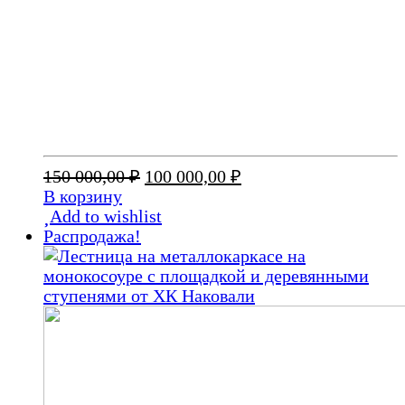
Первоначальная
Текущая
150 000,00
₽
100 000,00
₽
цена
цена:
В корзину
составляла
100
Add to wishlist
150
000,00 ₽.
Распродажа!
000,00 ₽.