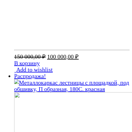
Первоначальная
Текущая
150 000,00
₽
100 000,00
₽
цена
цена:
В корзину
составляла
100
Add to wishlist
150
000,00 ₽.
Распродажа!
000,00 ₽.