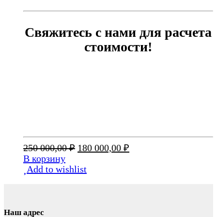
Свяжитесь с нами для расчета
стоимости!
Первоначальная
Текущая
250 000,00
₽
180 000,00
₽
цена
цена:
В корзину
составляла
180
Add to wishlist
250
000,00 ₽.
000,00 ₽.
Наш адрес