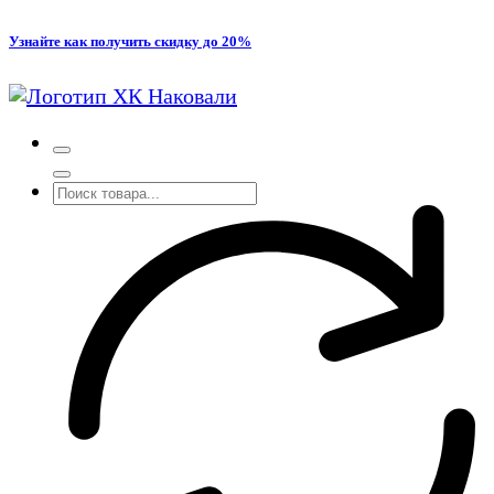
Перейти
Узнайте как получить скидку до 20%
к
содержимому
Производство кованых и сварных изделий под заказ