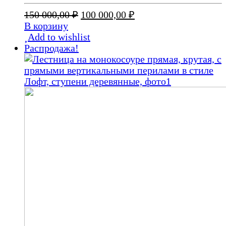
Первоначальная
Текущая
150 000,00
₽
100 000,00
₽
цена
цена:
В корзину
составляла
100
Add to wishlist
150
000,00 ₽.
Распродажа!
000,00 ₽.