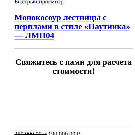
Быстрый просмотр
Монокосоур лестницы с
перилами в стиле «Паутинка»
— ЛМП04
Свяжитесь с нами для расчета
стоимости!
Первоначальная
Текущая
250 000,00
₽
190 000,00
₽