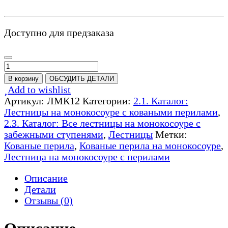
Доступно для предзаказа
Количество
товара
В корзину
ОБСУДИТЬ ДЕТАЛИ
Лестница
Add to wishlist
на
Артикул:
ЛМК12
Категории:
2.1. Каталог:
монокосоуре
Лестницы на монокосоуре с коваными перилами
,
с
2.3. Каталог: Все лестницы на монокосоуре с
коваными
забежными ступенями
,
Лестницы
Метки:
перилами
Кованые перила
,
Кованые перила на монокосоуре
,
-
Лестница на монокосоуре с перилами
ЛМК12
Описание
Детали
Отзывы (0)