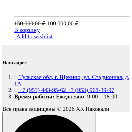
Первоначальная
Текущая
150 000,00
₽
100 000,00
₽
цена
цена:
В корзину
составляла
100
Add to wishlist
150
000,00 ₽.
000,00 ₽.
Наш адрес
Тульская обл, г. Щекино, ул. Стадионная, д.
1А
+7 (953) 443-95-62
+7 (953) 968-39-97
Время работы:
Ежедневно: 9:00 – 18:00
Все права защищены © 2026 ХК Наковали