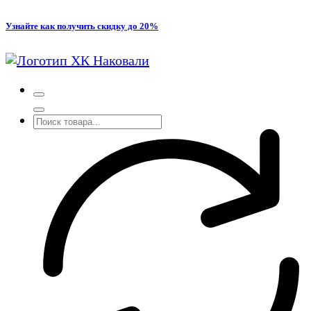
Перейти
Узнайте как получить скидку до 20%
к
содержимому
Производство кованых и сварных изделий под заказ