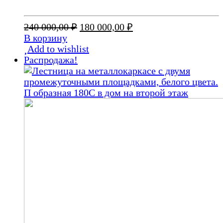
Первоначальная
Текущая
240 000,00
₽
180 000,00
₽
цена
цена:
В корзину
составляла
180
Add to wishlist
240
000,00 ₽.
Распродажа!
000,00 ₽.