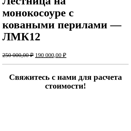
Лестница на
монокосоуре с
коваными перилами —
ЛМК12
Первоначальная
Текущая
250 000,00
₽
190 000,00
₽
цена
цена:
составляла
190
250
000,00 ₽.
Свяжитесь с нами для расчета
000,00 ₽.
стоимости!