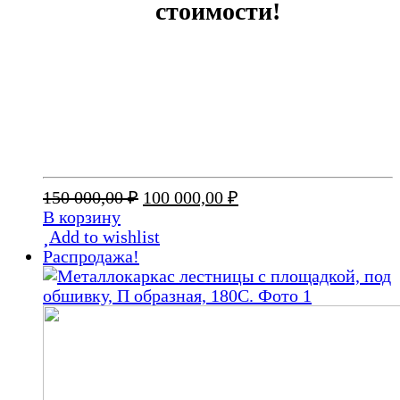
стоимости!
Первоначальная
Текущая
150 000,00
₽
100 000,00
₽
цена
цена:
В корзину
составляла
100
Add to wishlist
150
000,00 ₽.
Распродажа!
000,00 ₽.