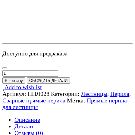
Доступно для предзаказа
Количество
товара
В корзину
ОБСУДИТЬ ДЕТАЛИ
Перила
Add to wishlist
прямые
Артикул:
ППЛ028
Категории:
Лестницы
,
Перила
,
горизонтальные
Сварные прямые перила
Метка:
Прямые перила
-
для лестницы
ППЛ028
Описание
Детали
Отзывы (0)