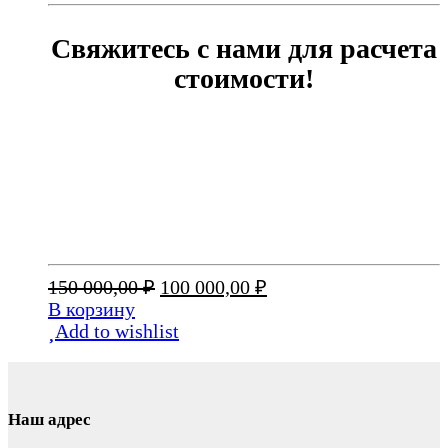
Свяжитесь с нами для расчета
стоимости!
Первоначальная
Текущая
150 000,00
₽
100 000,00
₽
цена
цена:
В корзину
составляла
100
Add to wishlist
150
000,00 ₽.
000,00 ₽.
Наш адрес