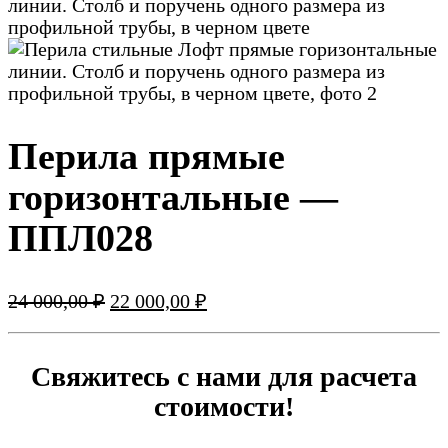
Перила прямые
горизонтальные —
ППЛ028
Первоначальная
Текущая
24 000,00
₽
22 000,00
₽
цена
цена:
составляла
22
24
000,00 ₽.
Свяжитесь с нами для расчета
000,00 ₽.
стоимости!