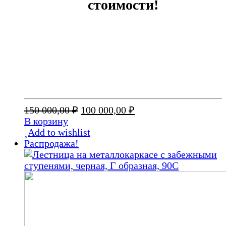
стоимости!
Первоначальная
Текущая
150 000,00
₽
100 000,00
₽
цена
цена:
В корзину
составляла
100
Add to wishlist
150
000,00 ₽.
Распродажа!
000,00 ₽.