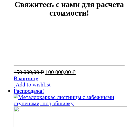
Свяжитесь с нами для расчета
стоимости!
Первоначальная
Текущая
150 000,00
₽
100 000,00
₽
цена
цена:
В корзину
составляла
100
Add to wishlist
150
000,00 ₽.
Распродажа!
000,00 ₽.