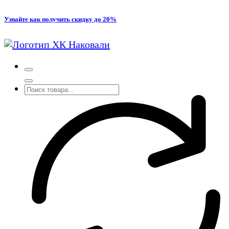
Перейти
Узнайте как получить скидку до 20%
к
содержимому
Производство кованых и сварных изделий под заказ