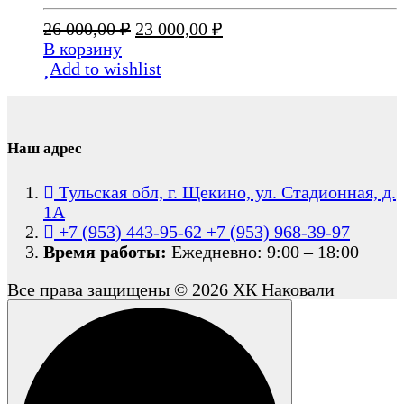
Первоначальная
Текущая
26 000,00
₽
23 000,00
₽
цена
цена:
В корзину
составляла
23
Add to wishlist
26
000,00 ₽.
000,00 ₽.
Наш адрес
Тульская обл, г. Щекино, ул. Стадионная, д.
1А
+7 (953) 443-95-62
+7 (953) 968-39-97
Время работы:
Ежедневно: 9:00 – 18:00
Все права защищены © 2026 ХК Наковали