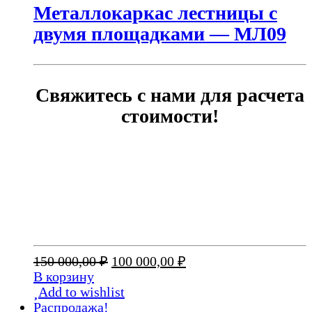
Металлокаркас лестницы с
двумя площадками — МЛ09
Свяжитесь с нами для расчета
стоимости!
Первоначальная
Текущая
150 000,00
₽
100 000,00
₽
цена
цена:
В корзину
составляла
100
Add to wishlist
150
000,00 ₽.
Распродажа!