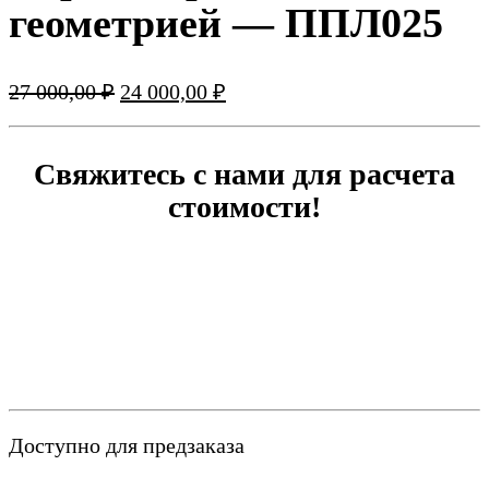
геометрией — ППЛ025
Первоначальная
Текущая
27 000,00
₽
24 000,00
₽
цена
цена:
составляла
24
27
000,00 ₽.
Свяжитесь с нами для расчета
000,00 ₽.
стоимости!
Доступно для предзаказа