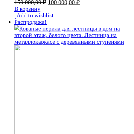
Первоначальная
Текущая
150 000,00
₽
100 000,00
₽
цена
цена:
В корзину
составляла
100
Add to wishlist
150
000,00 ₽.
Распродажа!
000,00 ₽.