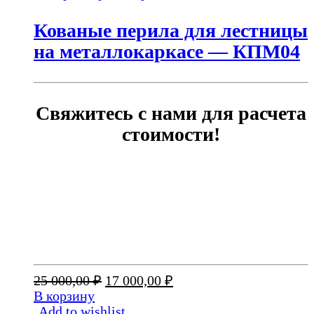
Кованые перила для лестницы
на металлокаркасе — КПМ04
Свяжитесь с нами для расчета
стоимости!
Первоначальная
Текущая
25 000,00
₽
17 000,00
₽
цена
цена:
В корзину
составляла
17
Add to wishlist