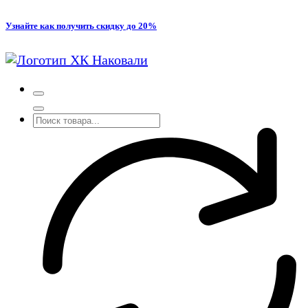
Перейти
Узнайте как получить скидку до 20%
к
содержимому
Производство кованых и сварных изделий под заказ