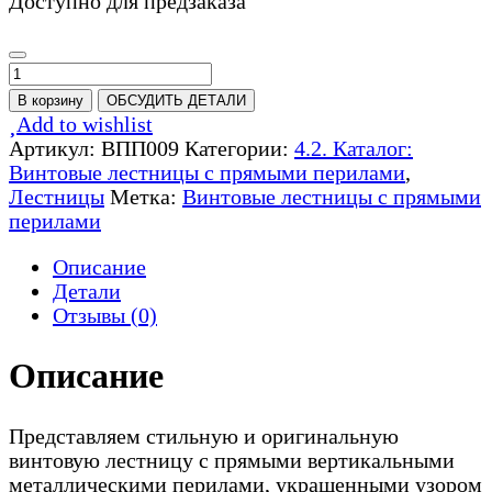
Доступно для предзаказа
Количество
товара
В корзину
ОБСУДИТЬ ДЕТАЛИ
Винтовая
Add to wishlist
лестница
Артикул:
ВПП009
Категории:
4.2. Каталог:
с
Винтовые лестницы с прямыми перилами
,
прямыми
Лестницы
Метка:
Винтовые лестницы с прямыми
перилами
перилами
-
ВПП009
Описание
Детали
Отзывы (0)
Описание
Представляем стильную и оригинальную
винтовую лестницу с прямыми вертикальными
металлическими перилами, украшенными узором