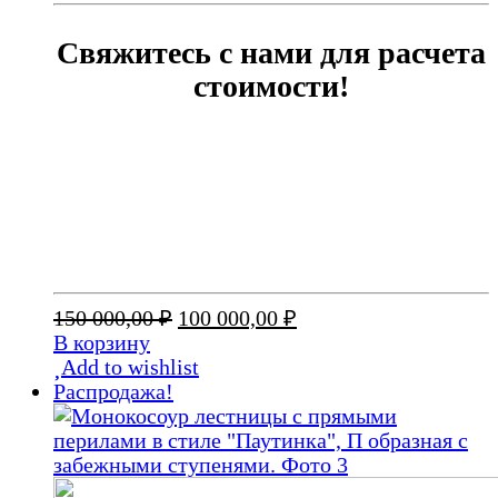
Свяжитесь с нами для расчета
стоимости!
Первоначальная
Текущая
150 000,00
₽
100 000,00
₽
цена
цена:
В корзину
составляла
100
Add to wishlist
150
000,00 ₽.
Распродажа!
000,00 ₽.