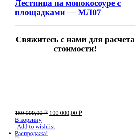
Лестница на монокосоуре с
площадками — МЛ07
Свяжитесь с нами для расчета
стоимости!
Первоначальная
Текущая
150 000,00
₽
100 000,00
₽
цена
цена:
В корзину
составляла
100
Add to wishlist
150
000,00 ₽.
Распродажа!