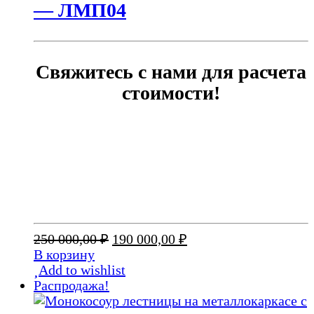
— ЛМП04
Свяжитесь с нами для расчета
стоимости!
Первоначальная
Текущая
250 000,00
₽
190 000,00
₽
цена
цена:
В корзину
составляла
190
Add to wishlist
250
000,00 ₽.
Распродажа!
000,00 ₽.