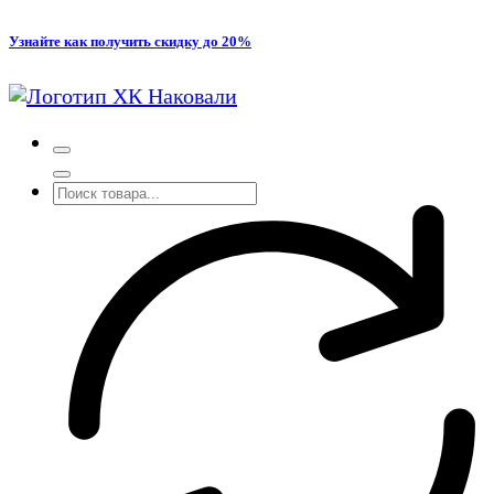
Перейти
Узнайте как получить скидку до 20%
к
содержимому
Производство кованых и сварных изделий под заказ