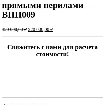
прямыми перилами —
ВПП009
Первоначальная
Текущая
320 000,00
₽
220 000,00
₽
цена
цена:
составляла
220
320
000,00 ₽.
Свяжитесь с нами для расчета
000,00 ₽.
стоимости!