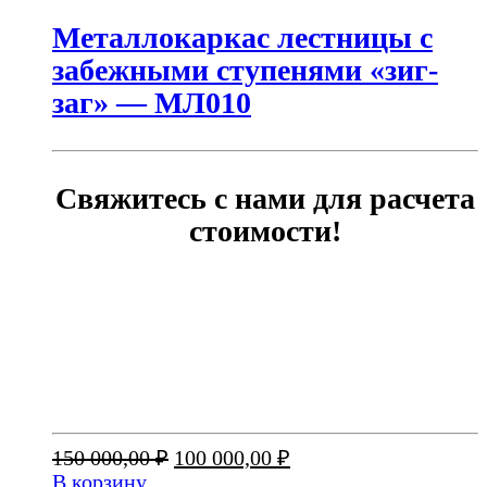
Металлокаркас лестницы с
забежными ступенями «зиг-
заг» — МЛ010
Свяжитесь с нами для расчета
стоимости!
Первоначальная
Текущая
150 000,00
₽
100 000,00
₽
цена
цена:
В корзину