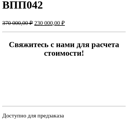
ВПП042
Первоначальная
Текущая
370 000,00
₽
230 000,00
₽
цена
цена:
составляла
230
370
000,00 ₽.
Свяжитесь с нами для расчета
000,00 ₽.
стоимости!
Доступно для предзаказа