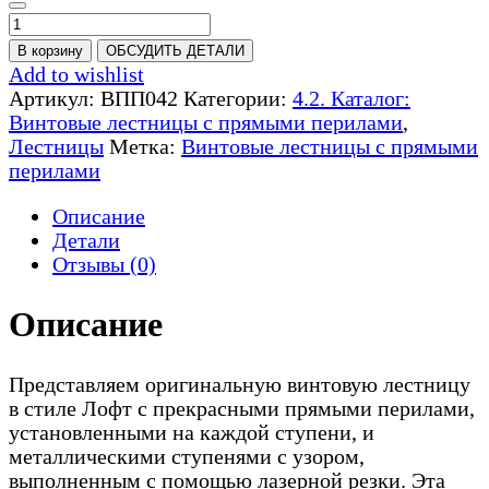
Количество
товара
В корзину
ОБСУДИТЬ ДЕТАЛИ
Винтовая
Add to wishlist
лестница
Артикул:
ВПП042
Категории:
4.2. Каталог:
с
Винтовые лестницы с прямыми перилами
,
прямыми
Лестницы
Метка:
Винтовые лестницы с прямыми
перилами
перилами
-
ВПП042
Описание
Детали
Отзывы (0)
Описание
Представляем оригинальную винтовую лестницу
в стиле Лофт с прекрасными прямыми перилами,
установленными на каждой ступени, и
металлическими ступенями с узором,
выполненным с помощью лазерной резки. Эта