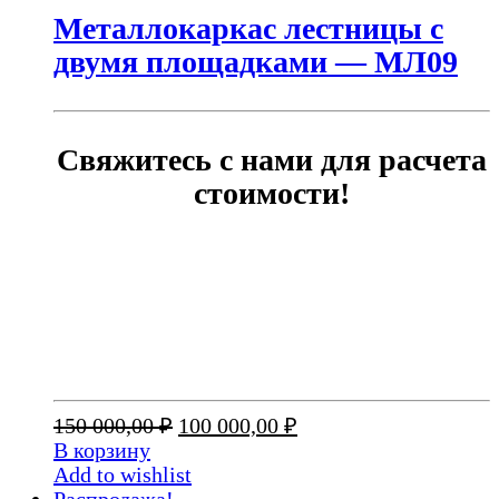
Металлокаркас лестницы с
двумя площадками — МЛ09
Свяжитесь с нами для расчета
стоимости!
Первоначальная
Текущая
150 000,00
₽
100 000,00
₽
цена
цена:
В корзину
составляла
100
Add to wishlist
150
000,00 ₽.
Распродажа!