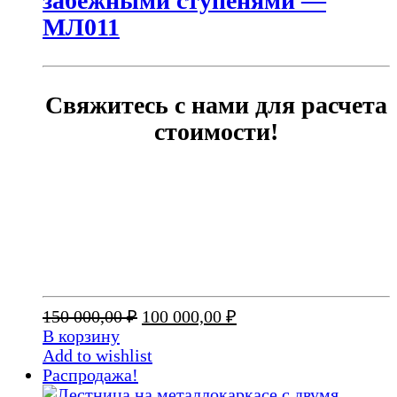
забежными ступенями —
МЛ011
Свяжитесь с нами для расчета
стоимости!
Первоначальная
Текущая
150 000,00
₽
100 000,00
₽
цена
цена:
В корзину
составляла
100
Add to wishlist
150
000,00 ₽.
Распродажа!
000,00 ₽.