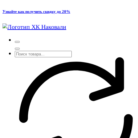
Перейти
Узнайте как получить скидку до 20%
к
содержимому
Производство кованых и сварных изделий под заказ