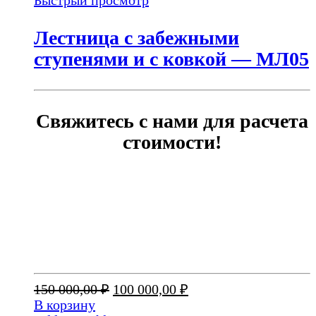
Лестница с забежными
ступенями и с ковкой — МЛ05
Свяжитесь с нами для расчета
стоимости!
Первоначальная
Текущая
150 000,00
₽
100 000,00
₽
цена
цена:
В корзину