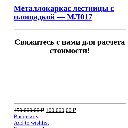
Металлокаркас лестницы с
площадкой — МЛ017
Свяжитесь с нами для расчета
стоимости!
Первоначальная
Текущая
150 000,00
₽
100 000,00
₽
цена
цена:
В корзину
составляла
100
Add to wishlist