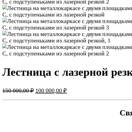
Лестница с лазерной ре
Первоначальная
Текущая
150 000,00
₽
100 000,00
₽
цена
цена:
составляла
100
150
000,00 ₽.
Свя
000,00 ₽.