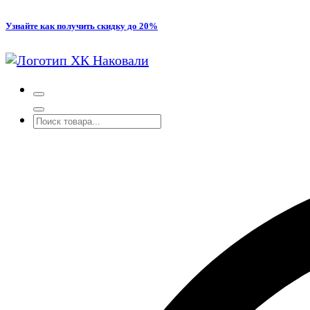
Перейти
Узнайте как получить скидку до 20%
к
содержимому
Производство кованых и сварных изделий под заказ