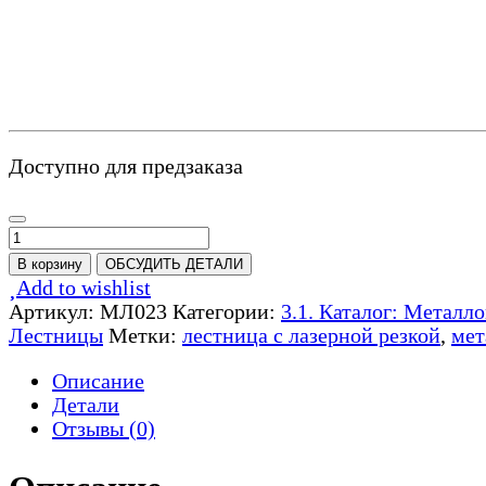
Доступно для предзаказа
Количество
товара
В корзину
ОБСУДИТЬ ДЕТАЛИ
Лестница
Add to wishlist
с
Артикул:
МЛ023
Категории:
3.1. Каталог: Металл
лазерной
Лестницы
Метки:
лестница с лазерной резкой
,
мет
резкой
-
Описание
МЛ023
Детали
Отзывы (0)