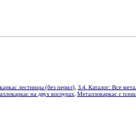
окаркас лестницы (без перил)
,
3.4. Каталог: Все мет
аллокаркас на двух косоурах
,
Металлокаркас с пло