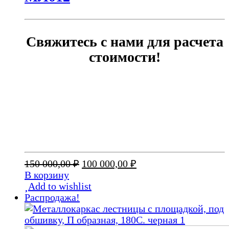
Свяжитесь с нами для расчета
стоимости!
Первоначальная
Текущая
150 000,00
₽
100 000,00
₽
цена
цена:
В корзину
составляла
100
Add to wishlist
150
000,00 ₽.
Распродажа!
000,00 ₽.