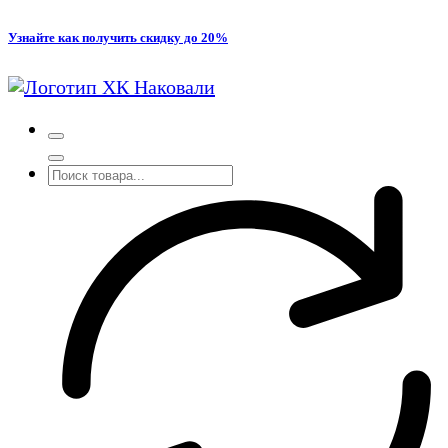
Перейти
Узнайте как получить скидку до 20%
к
содержимому
Производство кованых и сварных изделий под заказ