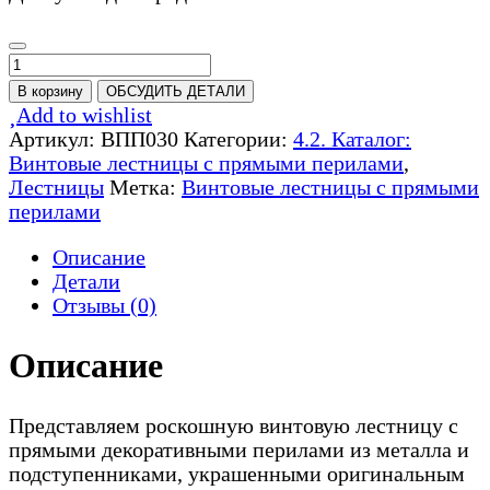
Количество
товара
В корзину
ОБСУДИТЬ ДЕТАЛИ
Винтовая
Add to wishlist
лестница
Артикул:
ВПП030
Категории:
4.2. Каталог:
с
Винтовые лестницы с прямыми перилами
,
прямыми
Лестницы
Метка:
Винтовые лестницы с прямыми
перилами
перилами
-
ВПП030
Описание
Детали
Отзывы (0)
Описание
Представляем роскошную винтовую лестницу с
прямыми декоративными перилами из металла и
подступенниками, украшенными оригинальным