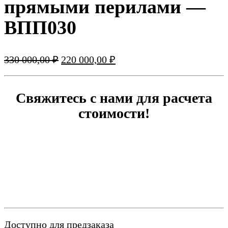
прямыми перилами —
ВПП030
Первоначальная
Текущая
330 000,00
₽
220 000,00
₽
цена
цена:
составляла
220
330
000,00 ₽.
Свяжитесь с нами для расчета
000,00 ₽.
стоимости!
Доступно для предзаказа