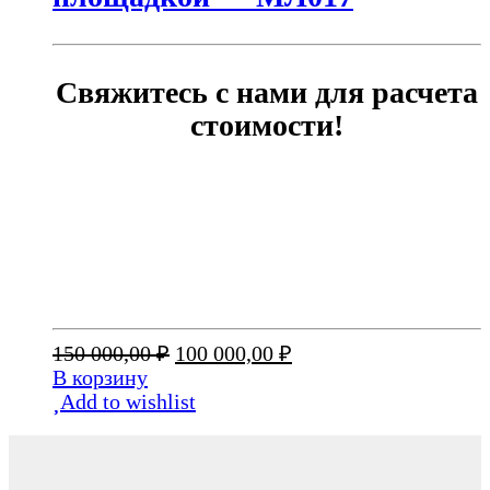
Свяжитесь с нами для расчета
стоимости!
Первоначальная
Текущая
150 000,00
₽
100 000,00
₽
цена
цена:
В корзину
составляла
100
Add to wishlist
150
000,00 ₽.
000,00 ₽.