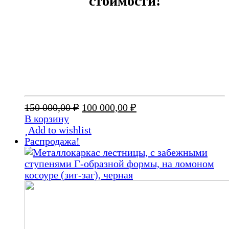
стоимости!
Первоначальная
Текущая
150 000,00
₽
100 000,00
₽
цена
цена:
В корзину
составляла
100
Add to wishlist
150
000,00 ₽.
Распродажа!
000,00 ₽.