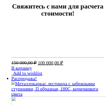
Свяжитесь с нами для расчета
стоимости!
Первоначальная
Текущая
150 000,00
₽
100 000,00
₽
цена
цена:
В корзину
составляла
100
Add to wishlist
150
000,00 ₽.
Распродажа!
000,00 ₽.