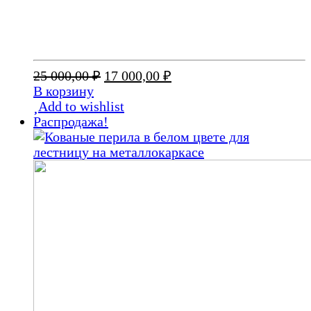
Первоначальная
Текущая
25 000,00
₽
17 000,00
₽
цена
цена:
В корзину
составляла
17
Add to wishlist
25
000,00 ₽.
Распродажа!
000,00 ₽.