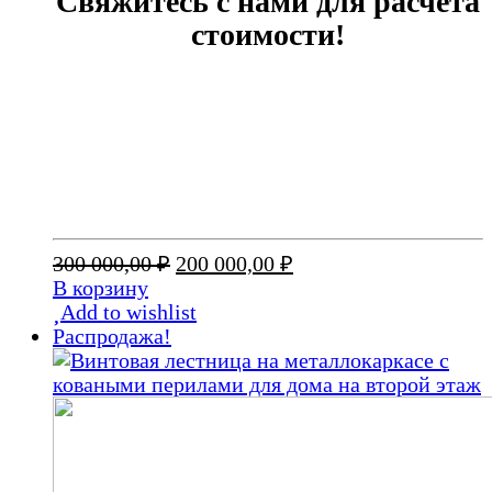
Свяжитесь с нами для расчета
стоимости!
Первоначальная
Текущая
300 000,00
₽
200 000,00
₽
цена
цена:
В корзину
составляла
200
Add to wishlist
300
000,00 ₽.
Распродажа!
000,00 ₽.