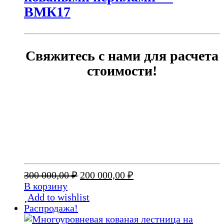
ВМК17
Свяжитесь с нами для расчета
стоимости!
Первоначальная
Текущая
300 000,00
₽
200 000,00
₽
цена
цена:
В корзину
составляла
200
Add to wishlist
300
000,00 ₽.
Распродажа!
000,00 ₽.