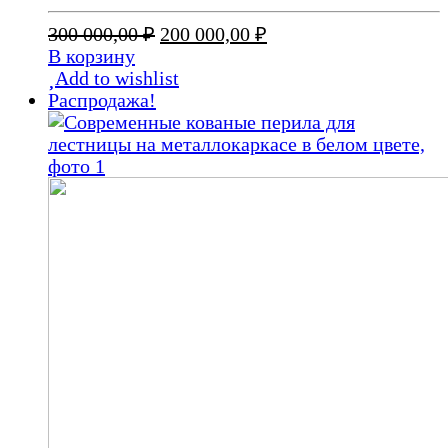
Первоначальная
Текущая
300 000,00
₽
200 000,00
₽
цена
цена:
В корзину
составляла
200
Add to wishlist
300
000,00 ₽.
Распродажа!
000,00 ₽.