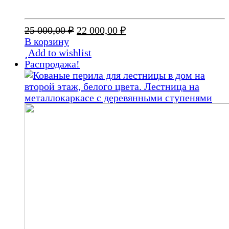
Первоначальная
Текущая
25 000,00
₽
22 000,00
₽
цена
цена:
В корзину
составляла
22
Add to wishlist
25
000,00 ₽.
Распродажа!
000,00 ₽.