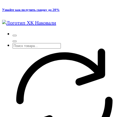
Перейти
Узнайте как получить скидку до 20%
к
содержимому
Производство кованых и сварных изделий под заказ