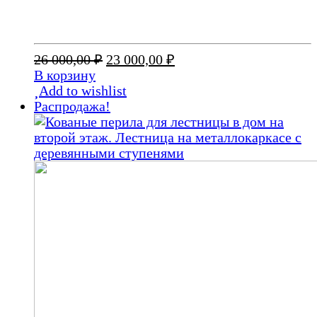
Первоначальная
Текущая
26 000,00
₽
23 000,00
₽
цена
цена:
В корзину
составляла
23
Add to wishlist
26
000,00 ₽.
Распродажа!
000,00 ₽.