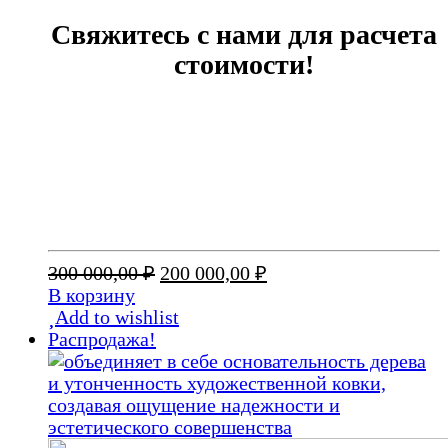
Свяжитесь с нами для расчета
стоимости!
Первоначальная
Текущая
300 000,00
₽
200 000,00
₽
цена
цена:
В корзину
составляла
200
Add to wishlist
300
000,00 ₽.
Распродажа!
000,00 ₽.