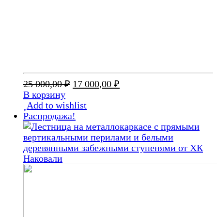
Первоначальная
Текущая
25 000,00
₽
17 000,00
₽
цена
цена:
В корзину
составляла
17
Add to wishlist
25
000,00 ₽.
Распродажа!
000,00 ₽.