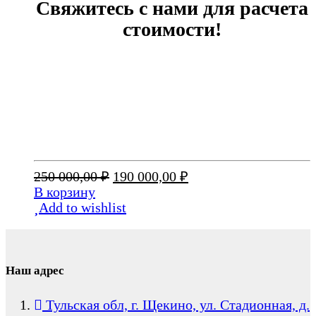
Свяжитесь с нами для расчета
стоимости!
Первоначальная
Текущая
250 000,00
₽
190 000,00
₽
цена
цена:
В корзину
составляла
190
Add to wishlist
250
000,00 ₽.
000,00 ₽.
Наш адрес
Тульская обл, г. Щекино, ул. Стадионная, д.