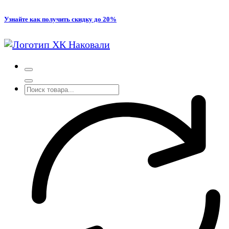
Перейти
Узнайте как получить скидку до 20%
к
содержимому
Производство кованых и сварных изделий под заказ