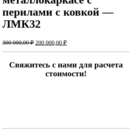
перилами с ковкой —
ЛМК32
Первоначальная
Текущая
300 000,00
₽
200 000,00
₽
цена
цена:
составляла
200
300
000,00 ₽.
Свяжитесь с нами для расчета
000,00 ₽.
стоимости!