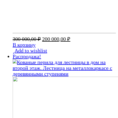
Первоначальная
Текущая
300 000,00
₽
200 000,00
₽
цена
цена:
В корзину
составляла
200
Add to wishlist
300
000,00 ₽.
Распродажа!
000,00 ₽.