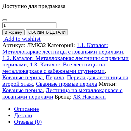
Доступно для предзаказа
Количество
товара
В корзину
ОБСУДИТЬ ДЕТАЛИ
Лестница
Add to wishlist
на
Артикул:
ЛМК32
Категорий:
1.1. Каталог:
металлокаркасе
Металлокаркас лестницы с коваными перилами
,
с
1.2. Каталог: Металлокаркас лестницы с прямыми
перилами
перилами
,
1.3. Каталог: Все лестницы на
с
металлокаркасе с забежными ступенями
,
ковкой
Кованые перила
,
Перила
,
Перила для лестницы на
-
второй этаж
,
Сварные прямые перила
Метки:
ЛМК32
Кованые перила
,
Лестница на металлокаркасе с
коваными перилами
Бренд:
ХК Наковали
Описание
Детали
Отзывы (0)