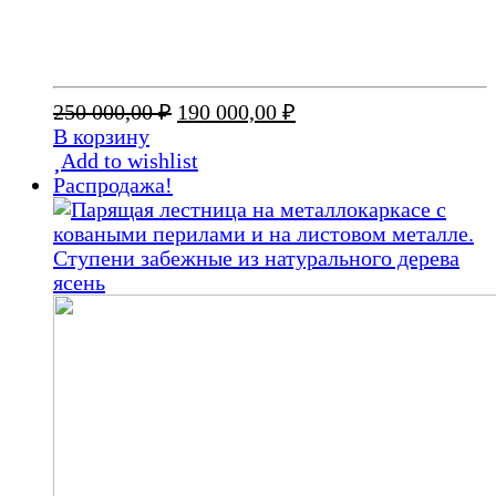
Первоначальная
Текущая
250 000,00
₽
190 000,00
₽
цена
цена:
В корзину
составляла
190
Add to wishlist
250
000,00 ₽.
Распродажа!
000,00 ₽.