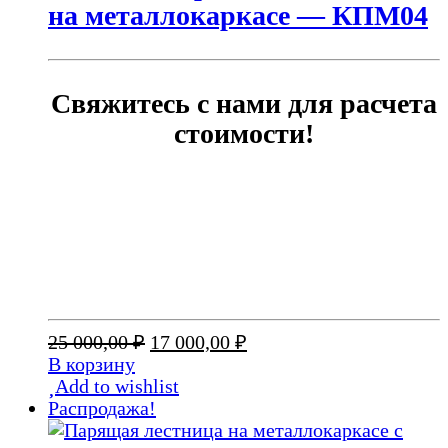
на металлокаркасе — КПМ04
Свяжитесь с нами для расчета
стоимости!
Первоначальная
Текущая
25 000,00
₽
17 000,00
₽
цена
цена:
В корзину
составляла
17
Add to wishlist
25
000,00 ₽.
Распродажа!
000,00 ₽.