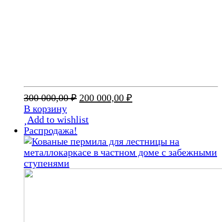
Первоначальная
Текущая
300 000,00
₽
200 000,00
₽
цена
цена:
В корзину
составляла
200
Add to wishlist
300
000,00 ₽.
Распродажа!
000,00 ₽.