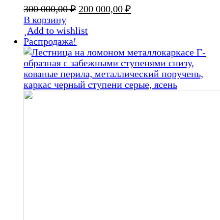
Первоначальная
Текущая
300 000,00
₽
200 000,00
₽
цена
цена:
В корзину
составляла
200
Add to wishlist
300
000,00 ₽.
Распродажа!
000,00 ₽.