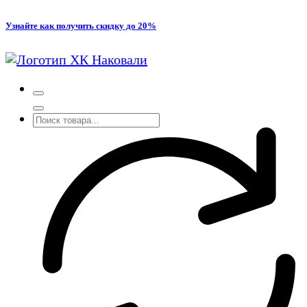
Перейти
Узнайте как получить скидку до 20%
к
содержимому
Производство кованых и сварных изделий под заказ