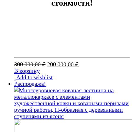
стоимости!
Первоначальная
Текущая
300 000,00
₽
200 000,00
₽
цена
цена:
В корзину
составляла
200
Add to wishlist
300
000,00 ₽.
Распродажа!
000,00 ₽.