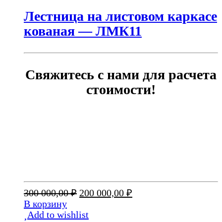
Лестница на листовом каркасе
кованая — ЛМК11
Свяжитесь с нами для расчета
стоимости!
Первоначальная
Текущая
300 000,00
₽
200 000,00
₽
цена
цена:
В корзину
составляла
200
Add to wishlist