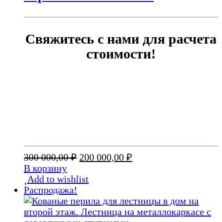
Свяжитесь с нами для расчета
стоимости!
Первоначальная
Текущая
300 000,00
₽
200 000,00
₽
цена
цена:
В корзину
составляла
200
Add to wishlist
300
000,00 ₽.
Распродажа!
000,00 ₽.