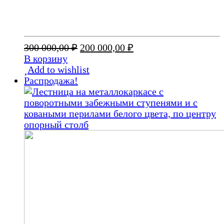
Первоначальная
Текущая
300 000,00
₽
200 000,00
₽
цена
цена:
В корзину
составляла
200
Add to wishlist
300
000,00 ₽.
Распродажа!
000,00 ₽.